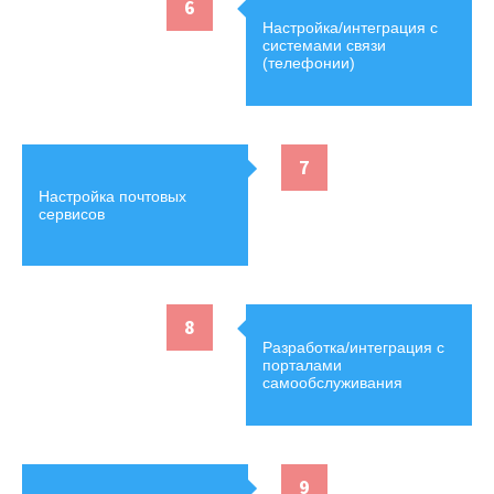
6
Настройка/интеграция с
системами связи
(телефонии)
7
Настройка почтовых
сервисов
8
Разработка/интеграция с
порталами
самообслуживания
9