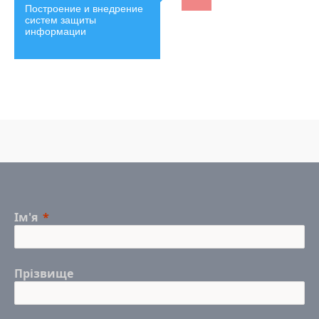
Построение и внедрение
систем защиты
информации
Ім'я
Прізвище