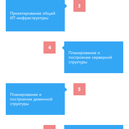
3
Проектирование общей
ИТ-инфраструктуры
4
Планирование и
построение серверной
структуры
5
Планирование и
построение доменной
структуры