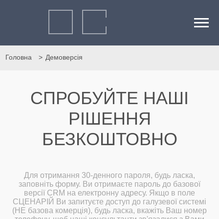
Головна
Демоверсія
СПРОБУЙТЕ НАШІ
РІШЕННЯ
БЕЗКОШТОВНО
Для отримання 30-денного пароля, будь ласка,
заповніть форму. Ви отримаєте пароль до базової
версії CRM на електронну адресу. Якщо в поле
СЦЕНАРІЙ Ви запитуєте доступ до галузевої системі
(НЕ базова комерція), будь ласка, вкажіть Ваш номер