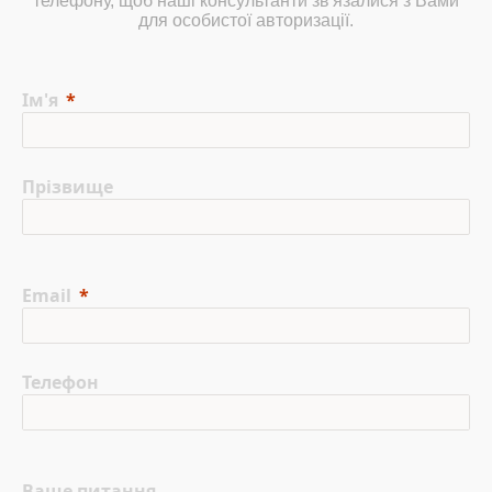
телефону, щоб наші консультанти зв'язалися з Вами
для особистої авторизації.
Ім'я
Прізвище
Email
Телефон
Ваше питання